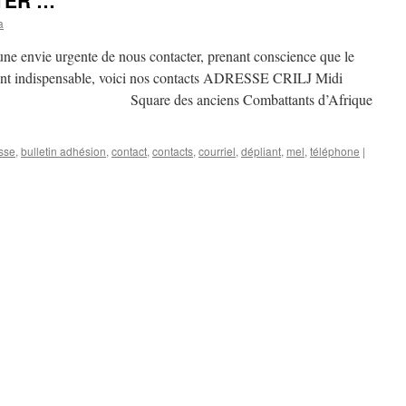
TER …
a
 une envie urgente de nous contacter, prenant conscience que le
ent indispensable, voici nos contacts ADRESSE CRILJ Midi
iations Square des anciens Combattants d’Afrique
sse
,
bulletin adhésion
,
contact
,
contacts
,
courriel
,
dépliant
,
mel
,
téléphone
|