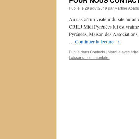
POUR NOUS CONTAC
Publié le
29 août 2019
par
Martine Abadi
Au cas où un visiteur du site aurait
CRILJ Midi Pyrénées lui est vraim
Pyrénées, Maison des Assoc
…
Continuer la lecture
→
Publié dans
Contacts
|
Marqué avec
adre
Laisser un commentaire