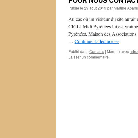
POUR NOUS CONTAC
Publié le
29 août 2019
par
Martine Abadi
Au cas où un visiteur du site aurait
CRILJ Midi Pyrénées lui est vraim
Pyrénées, Maison des Assoc
…
Continuer la lecture
→
Publié dans
Contacts
|
Marqué avec
adre
Laisser un commentaire