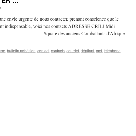
TER …
a
 une envie urgente de nous contacter, prenant conscience que le
ent indispensable, voici nos contacts ADRESSE CRILJ Midi
iations Square des anciens Combattants d’Afrique
sse
,
bulletin adhésion
,
contact
,
contacts
,
courriel
,
dépliant
,
mel
,
téléphone
|