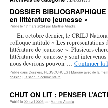
DOSSIER BIBLIOGRAPHIQUE «
en littérature jeunesse »
Publié le
17 mars 2024
par
Martine Abadia
En octobre dernier, le CRILJ National 
colloque intitulé « Les représentations 
littérature de jeunesse ». Plusieurs che
littérature de jeunesse y sont intervenus
nous devrions pouvoir …
Continuer la 
Publié dans
Dossiers
,
RESSOURCES
|
Marqué avec
de la mémo
dossier
|
Laisser un commentaire
CHUT ON LIT : PENSER L’ACT
Publié le
22 avril 2023
par
Martine Abadia