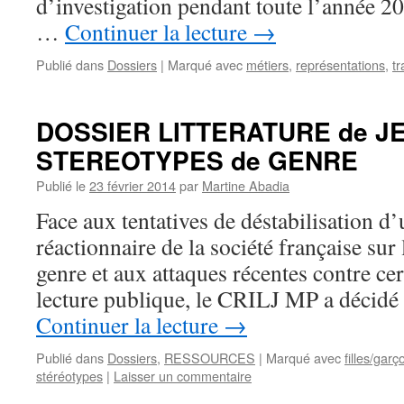
d’investigation pendant toute l’année 201
…
Continuer la lecture
→
Publié dans
Dossiers
|
Marqué avec
métiers
,
représentations
,
tr
DOSSIER LITTERATURE de J
STEREOTYPES de GENRE
Publié le
23 février 2014
par
Martine Abadia
Face aux tentatives de déstabilisation d’
réactionnaire de la société française sur 
genre et aux attaques récentes contre cert
lecture publique, le CRILJ MP a décidé
Continuer la lecture
→
Publié dans
Dossiers
,
RESSOURCES
|
Marqué avec
filles/garç
stéréotypes
|
Laisser un commentaire