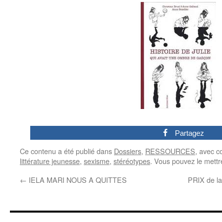
0
Partagez
Ce contenu a été publié dans
Dossiers
,
RESSOURCES
, avec 
littérature jeunesse
,
sexisme
,
stéréotypes
. Vous pouvez le mettr
←
IELA MARI NOUS A QUITTES
PRIX de 