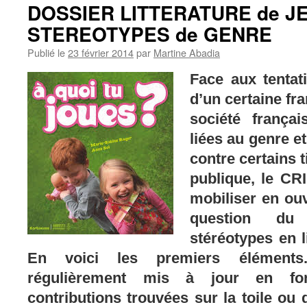
DOSSIER LITTERATURE de J
STEREOTYPES de GENRE
Publié le
23 février 2014
par
Martine Abadia
Face aux tentati
d’un certaine fr
société frança
liées au genre e
contre certains t
publique, le CR
mobiliser en ouv
question du
stéréotypes en l
En voici les premiers élément
régulièrement mis à jour en fon
contributions trouvées sur la toile ou