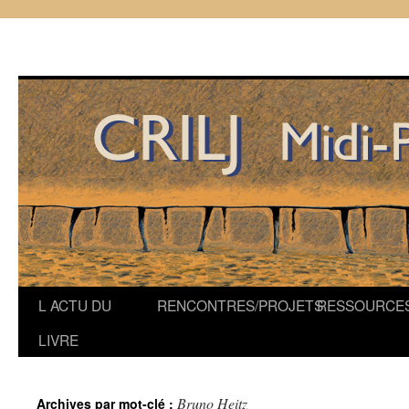
Aller
L ACTU DU
RENCONTRES/PROJETS
RESSOURCE
au
LIVRE
contenu
Bruno Heitz
Archives par mot-clé :