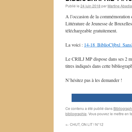
Publié le
24 juin 2018
par
Martine Abadia
A l’occasion de la commémoration du
Littérature de Jeunesse de Bruxell
téléchargeable gratuitement.
La voici :
14-18_BiblioCljbxl_San
Le CRILJ MP dispose dans ses 2 ma
titres indiqués dans cette bibliograp
N’hésitez pas à les demander !
0
Ce contenu a été publié dans
Bibliograph
bibliographie
. Vous pouvez le mettre en f
←
CHUT, ON LIT ! N°12