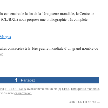
 centenaire de la fin de la 1ère guerre mondiale, le Centre de
es (CLJBXL) nous propose une bibliographie très complète,
sMarges
lles consacrées à la 1ère guerre mondiale d’un grand nombre de
hie.
Partagez
ies
,
RESSOURCES
, avec comme mot(s)-clé(s)
14/18
,
1ère guerre mondiale
,
avoris avec
ce permalien
.
CHUT, ON LIT ! N°13
→