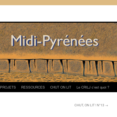
/PROJETS
RESSOURCES
CHUT ON LIT
Le CRILJ c’est quoi ?
CHUT, ON LIT ! N°13
→