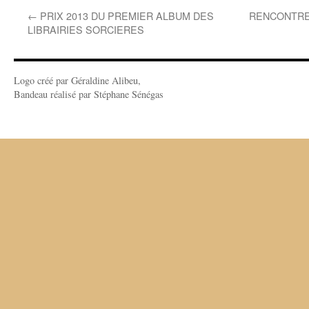
←
PRIX 2013 DU PREMIER ALBUM DES
RENCONTRE 
LIBRAIRIES SORCIERES
Logo créé par Géraldine Alibeu,
Bandeau réalisé par Stéphane Sénégas