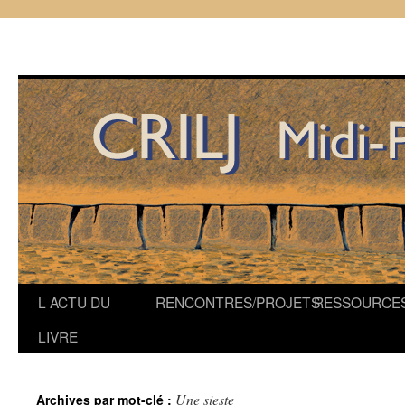
Aller
L ACTU DU
RENCONTRES/PROJETS
RESSOURCE
au
LIVRE
contenu
Une sieste
Archives par mot-clé :