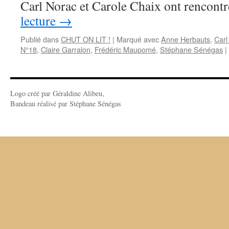
Carl Norac et Carole Chaix ont rencon
lecture
→
Publié dans
CHUT ON LIT !
|
Marqué avec
Anne Herbauts
,
Carl
N°18
,
Claire Garralon
,
Frédéric Maupomé
,
Stéphane Sénégas
|
Logo créé par Géraldine Alibeu,
Bandeau réalisé par Stéphane Sénégas