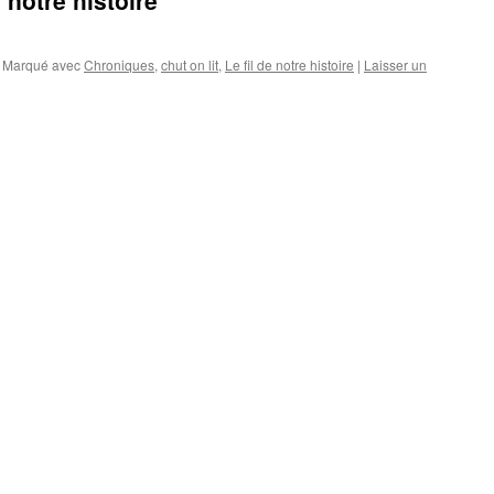
notre histoire
Marqué avec
Chroniques
,
chut on lit
,
Le fil de notre histoire
|
Laisser un