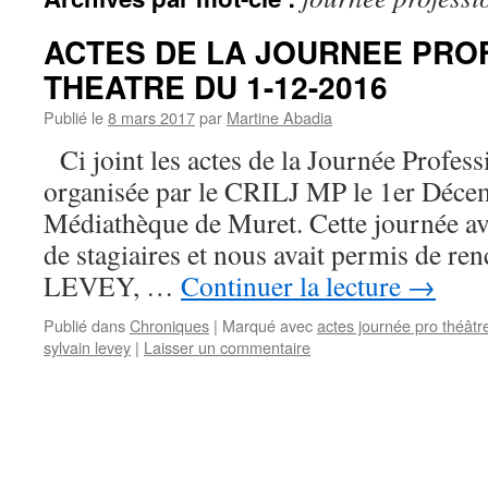
ACTES DE LA JOURNEE PRO
THEATRE DU 1-12-2016
Publié le
8 mars 2017
par
Martine Abadia
Ci joint les actes de la Journée Prof
organisée par le CRILJ MP le 1er Déce
Médiathèque de Muret. Cette journée ava
de stagiaires et nous avait permis de re
LEVEY, …
Continuer la lecture
→
Publié dans
Chroniques
|
Marqué avec
actes journée pro théâtr
sylvain levey
|
Laisser un commentaire