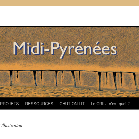
/PROJETS
RESSOURCES
CHUT ON LIT
Le CRILJ c’est quoi ?
’illustration