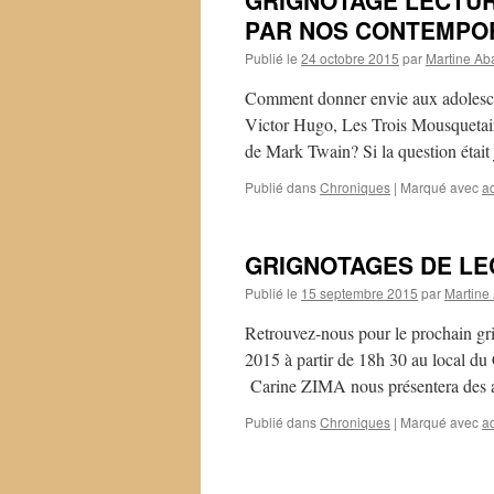
GRIGNOTAGE LECTUR
PAR NOS CONTEMPO
Publié le
24 octobre 2015
par
Martine Ab
Comment donner envie aux adolescent
Victor Hugo, Les Trois Mousqueta
de Mark Twain? Si la question était
Publié dans
Chroniques
|
Marqué avec
a
GRIGNOTAGES DE LE
Publié le
15 septembre 2015
par
Martine
Retrouvez-nous pour le prochain gri
2015 à partir de 18h 30 au local 
Carine ZIMA nous présentera des 
Publié dans
Chroniques
|
Marqué avec
a