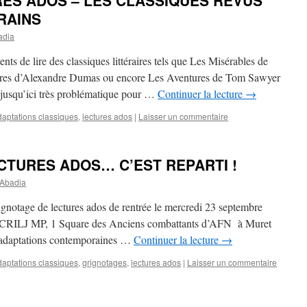
ES ADOS – LES CLASSIQUES REVUS
RAINS
adia
s de lire des classiques littéraires tels que Les Misérables de
ires d’Alexandre Dumas ou encore Les Aventures de Tom Sawyer
 jusqu’ici très problématique pour …
Continuer la lecture
→
daptations classiques
,
lectures ados
|
Laisser un commentaire
CTURES ADOS… C’EST REPARTI !
 Abadia
gnotage de lectures ados de rentrée le mercredi 23 septembre
du CRILJ MP, 1 Square des Anciens combattants d’AFN à Muret
adaptations contemporaines …
Continuer la lecture
→
daptations classiques
,
grignotages
,
lectures ados
|
Laisser un commentaire