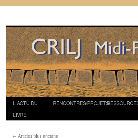
Aller
L ACTU DU
RENCONTRES/PROJETS
RESSOURCE
au
LIVRE
contenu
←
Articles plus anciens