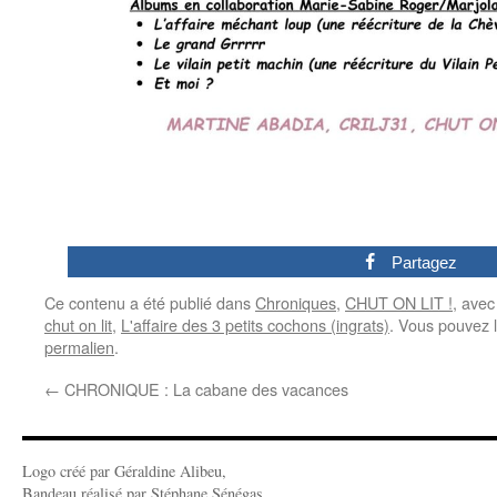
0
Partagez
Ce contenu a été publié dans
Chroniques
,
CHUT ON LIT !
, ave
chut on lit
,
L'affaire des 3 petits cochons (ingrats)
. Vous pouvez 
permalien
.
←
CHRONIQUE : La cabane des vacances
Logo créé par Géraldine Alibeu,
Bandeau réalisé par Stéphane Sénégas