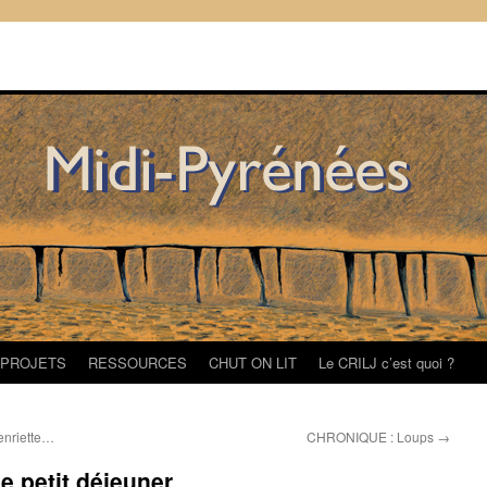
/PROJETS
RESSOURCES
CHUT ON LIT
Le CRILJ c’est quoi ?
enriette…
CHRONIQUE : Loups
→
 petit déjeuner