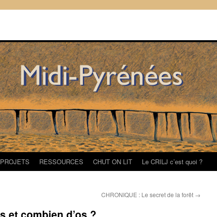
/PROJETS
RESSOURCES
CHUT ON LIT
Le CRILJ c’est quoi ?
CHRONIQUE : Le secret de la forêt
→
s et combien d’os ?