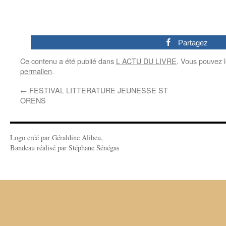
0
Partagez
Ce contenu a été publié dans
L ACTU DU LIVRE
. Vous pouvez l
permalien
.
←
FESTIVAL LITTERATURE JEUNESSE ST
ORENS
Logo créé par Géraldine Alibeu,
Bandeau réalisé par Stéphane Sénégas