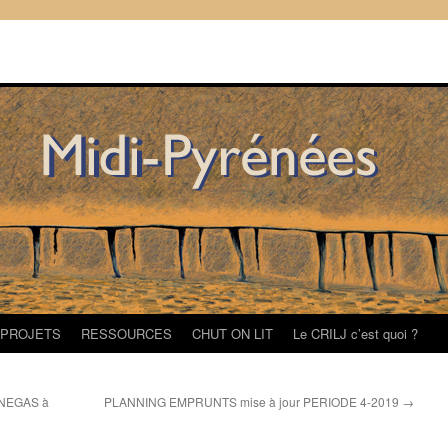
/PROJETS
RESSOURCES
CHUT ON LIT
Le CRILJ c’est quoi ?
SENEGAS à
PLANNING EMPRUNTS mise à jour PERIODE 4-2019
→