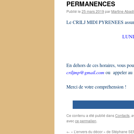
PERMANENCES
Publié le
25 mars 2019
par
Martine Abad
Le CRILJ MIDI PYRENEES assure 
LUND
En dehors de ces horaires, vous p
criljmp@gmail.com
ou appeler au
Merci de votre compréhension !
0
Ce contenu a été publié dans
Contacts
, 
avec
ce permalien
.
←
« L’envers du décor » de Stéphane 