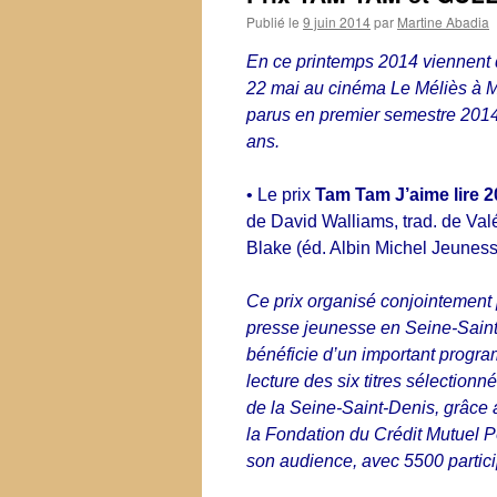
Publié le
9 juin 2014
par
Martine Abadia
En ce printemps 2014 viennent 
22 mai au cinéma Le Méliès à Mo
parus en premier semestre 2014
ans.
•
Le prix
Tam Tam J’aime lire 
de David Walliams, trad. de Valé
Blake (éd. Albin Michel Jeunesse
Ce prix organisé conjointement p
presse jeunesse en Seine-Sain
bénéficie d’un important prog
lecture des six titres sélection
de la Seine-Saint-Denis, grâce 
la Fondation du Crédit Mutuel Pô
son audience, avec 5500 partici