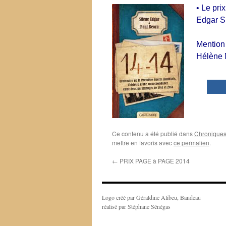
•
Le pri
Edgar Si
Mention
Hélène M
0
Ce contenu a été publié dans
Chronique
mettre en favoris avec
ce permalien
.
←
PRIX PAGE à PAGE 2014
Logo créé par Géraldine Alibeu, Bandeau
réalisé par Stéphane Sénégas