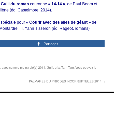
x
Gulli du roman
couronne
« 14-14 »
, de Paul Beom et
lène (éd. Castelmore, 2014).
 spéciale pour
« Courir avec des ailes de géant »
de
ontardre, ill. Yann Tisseron (éd. Rageot, romans).
Partagez
s
, avec comme mot(s)-clé(s)
2014
,
Gulli
,
prix
,
Tam-Tam
. Vous pouvez le
PALMARES DU PRIX DES INCORRUPTIBLES 2014
→