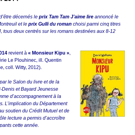
d’être décernés le
prix Tam Tam J’aime lire
annoncé le
ntreuil et le
prix Gulli du roman
choisi parmi cinq titres
, tous deux centrés sur les romans destinées aux 8-12
2014
revient à
« Monsieur Kipu »
,
rie Le Plouhinec, ill. Quentin
, coll. Witty, 2012).
ar le Salon du livre et de la
t-Denis et Bayard Jeunesse
ramme d’accompagnement à la
nés. L’implication du Département
au soutien du Crédit Mutuel et de
le lecture a permis d’accroître
pants cette année.