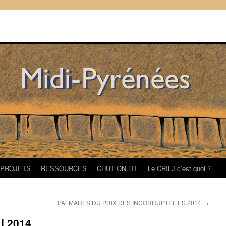
/PROJETS
RESSOURCES
CHUT ON LIT
Le CRILJ c’est quoi ?
PALMARES DU PRIX DES INCORRUPTIBLES 2014
→
I 2014