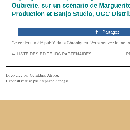
Oubrerie, sur un scénario de Marguerit
Production et Banjo Studio, UGC Distri
0
Partagez
Ce contenu a été publié dans
Chroniques
. Vous pouvez le mettr
←
LISTE DES EDITEURS PARTENAIRES
P
Logo créé par Géraldine Alibeu,
Bandeau réalisé par Stéphane Sénégas