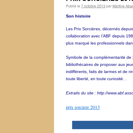
Publié le
7 octobre 2013
par
Martine Aba
Son histoire
Les Prix Sorcières, décernés depuis 
collaboration avec l’ABF depuis 198
plus marqué les professionnels dans
Symbole de la complémentarité de 2 m
bibliothécaires de proposer aux jeun
indifférents, faits de larmes et de r
toute liberté, en toute curiosité…
Extraits du site : http://www.abf.asso
prix sorciere 2013
0