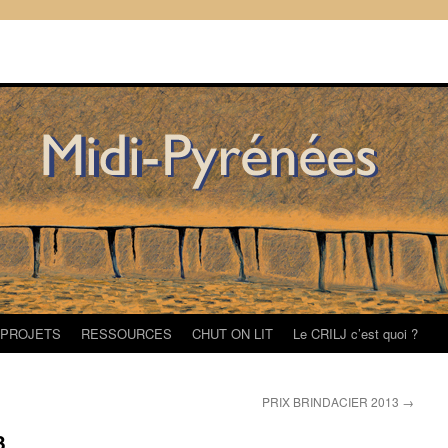
/PROJETS
RESSOURCES
CHUT ON LIT
Le CRILJ c’est quoi ?
PRIX BRINDACIER 2013
→
3