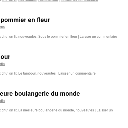
pommier en fleur
dia
c
chut on lit
,
nouveautés
,
Sous le pommier en fleur
|
Laisser un commentaire
bour
dia
c
chut on lit
,
Le tambour
,
nouveautés
|
Laisser un commentaire
eure boulangerie du monde
dia
c
chut on lit
,
La meilleure boulangerie du monde
,
nouveautés
|
Laisser un