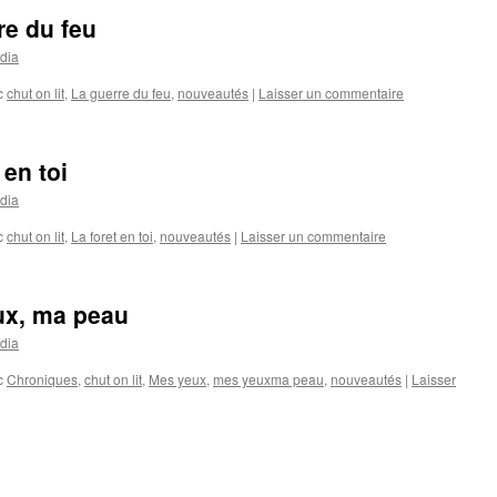
e du feu
dia
c
chut on lit
,
La guerre du feu
,
nouveautés
|
Laisser un commentaire
en toi
dia
c
chut on lit
,
La foret en toi
,
nouveautés
|
Laisser un commentaire
x, ma peau
dia
c
Chroniques
,
chut on lit
,
Mes yeux
,
mes yeuxma peau
,
nouveautés
|
Laisser