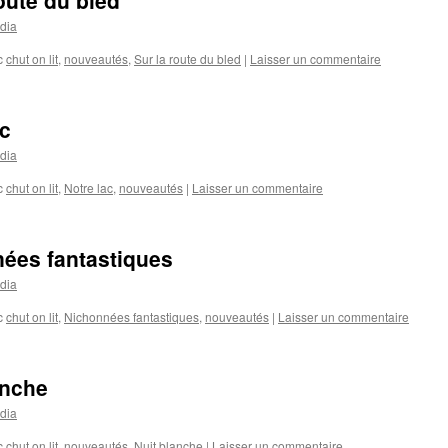
oute du bled
dia
c
chut on lit
,
nouveautés
,
Sur la route du bled
|
Laisser un commentaire
c
dia
c
chut on lit
,
Notre lac
,
nouveautés
|
Laisser un commentaire
ées fantastiques
dia
c
chut on lit
,
Nichonnées fantastiques
,
nouveautés
|
Laisser un commentaire
anche
dia
c
chut on lit
,
nouveautés
,
Nuit blanche
|
Laisser un commentaire