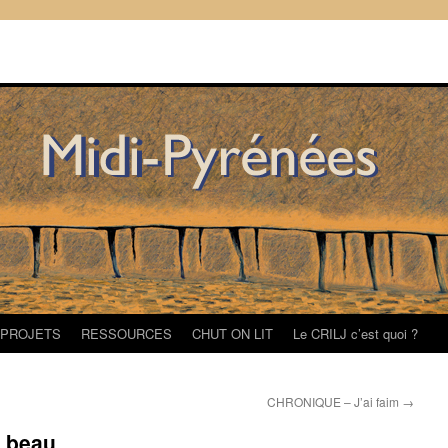
/PROJETS
RESSOURCES
CHUT ON LIT
Le CRILJ c’est quoi ?
CHRONIQUE – J’ai faim
→
 beau