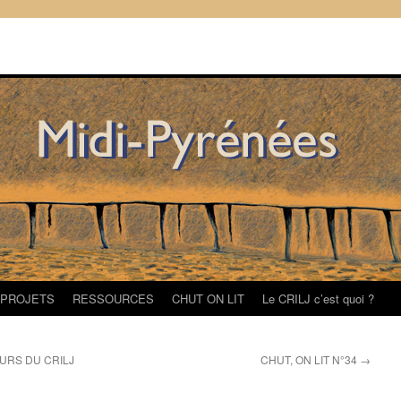
/PROJETS
RESSOURCES
CHUT ON LIT
Le CRILJ c’est quoi ?
URS DU CRILJ
CHUT, ON LIT N°34
→