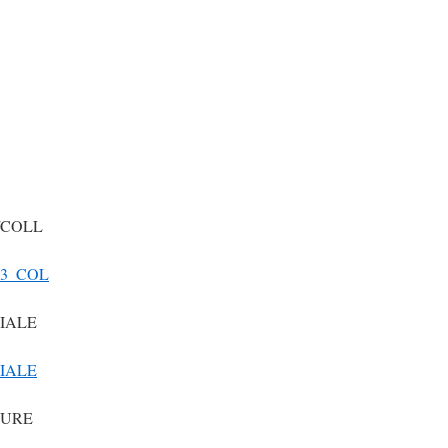
/COLL
3_COL
IALE
IALE
TURE