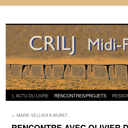
Aller
L ACTU DU LIVRE
RENCONTRES/PROJETS
RESSO
au
←
MARIE SELLIER A MURET
contenu
RENCONTRE AVEC OLIVIER 