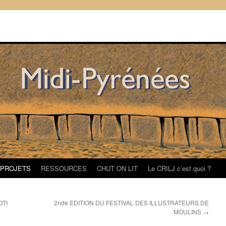
/PROJETS
RESSOURCES
CHUT ON LIT
Le CRILJ c’est quoi ?
TI
2nde EDITION DU FESTIVAL DES ILLUSTRATEURS DE
MOULINS
→