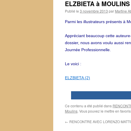
ELZBIETA à MOULINS
Publié le
3 novembre 2013
par
Martine A
Parmi les illustrateurs présents à 
Appréciant beaucoup cette auteure-i
dossier, nous avons voulu aussi ren
Journée Professionnelle.
Le voici :
ELZBIETA (2)
0
Ce contenu a été publié dans
RENCONT
Moulins
. Vous pouvez le mettre en favori
←
RENCONTRE AVEC LORENZO MATTO