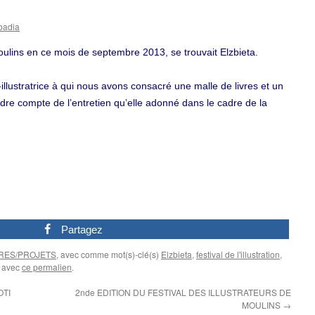
badia
Moulins en ce mois de septembre 2013, se trouvait Elzbieta.
llustratrice à qui nous avons consacré une malle de livres et un
dre compte de l’entretien qu’elle adonné dans le cadre de la
Partagez
RES/PROJETS
, avec comme mot(s)-clé(s)
Elzbieta
,
festival de l'illustration
,
s avec
ce permalien
.
TI
2nde EDITION DU FESTIVAL DES ILLUSTRATEURS DE
MOULINS
→