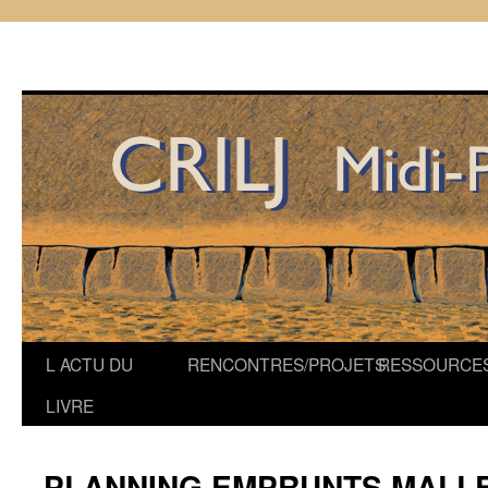
Aller
L ACTU DU
RENCONTRES/PROJETS
RESSOURCE
au
LIVRE
contenu
PLANNING EMPRUNTS MALLE